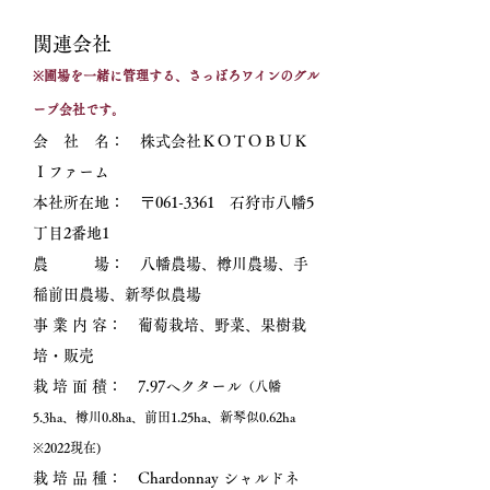
​関連会社
※圃
場を一緒に管理する、さっぽろワインのグル
ープ会社です
。
会 社 名： 株式会社ＫＯＴＯＢＵＫ
Ｉファーム
本社所在地： 〒061-3361 石狩市八幡5
丁目2番地1
​農 場： 八幡農場、樽川農場、手
稲前田農場、新琴似農場
事 業 内 容： 葡萄栽培、野菜、果樹栽
培・販売
栽 培 面 積： 7.97ヘクタール
（八幡
5.3ha、樽川​0.8ha、前田1.25ha、新琴似0.62ha
※2022現在)
栽 培 品 種： Chardonnay シャルドネ