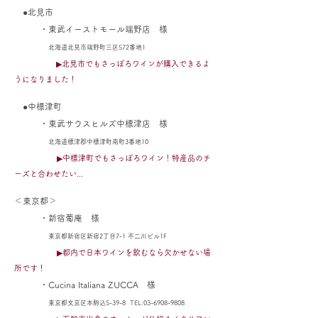
●北見市
・
東武イーストモール端野店
様
北海道北見市端野町三区572番地1
▶北見市でもさっぽろワインが購入できるよ
うになりました！
●中標津町
・
東武サウスヒルズ中標津店
様
北海道標津郡中標津町南町3番地10
▶中標津町でもさっぽろワイン！​特産品のチ
ーズと合わせたい...
＜東京都＞
・
新宿葡庵
様
東京都新宿区新宿2丁目7-1 不二川ビル1F
▶都内で日本ワインを飲むなら欠かせない場
所です！
・Cucina Italiana ZUCCA 様
東京都文京区本駒込5-39-8 TEL:
03-6908-9808