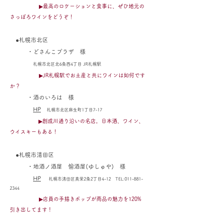
▶最高のロケーションと食事に、ぜひ地元の
さっぽろワインをどうぞ！
●札幌市北区
・どさんこプラザ 様
札幌市北区北6条西4丁目 JR札幌駅
▶JR札幌駅でお土産と共にワインは如何です
か？
・酒のいろは 様
HP
札幌市北区麻生町1丁目7-17
▶創成川通り沿いの名店。日本酒、ワイン、
ウイスキーもある！
●札幌市清田区
・地酒ノ酒屋 愉酒屋(ゆしゅや) 様
HP
札幌市清田区真栄2条2丁目4-12 TEL:
011-881-
2344
▶店員の手描きポップが商品の魅力を120%
引き出してます！