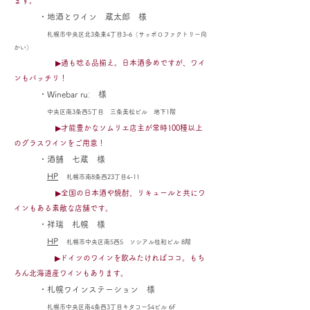
ます。
・地酒とワイン 蔵太郎 様
札幌市中央区北3条東4丁目3-6（サッポロファクトリー向
かい）
▶通も唸る品揃え。日本酒多めですが、ワイ
ンもバッチリ！
・Winebar ruː 様
中央区南3条西5丁目 三条美松ビル 地下1階
▶才能豊かなソムリエ店主が常時100種以上
のグラスワインをご用意！
・酒
舗 七蔵 様
HP
札幌市南8条西23丁目4-11
▶全国の日本酒や焼酎、リキュールと共にワ
インもある素敵な店舗です。
・祥瑞 札幌 様
HP
札幌市中央区南5西5 ソシアル桂和ビル 8階
▶ドイツのワインを飲みたければココ。もち
ろん北海道産ワインもあります。
・
札幌ワインステーション 様
札幌市中央区南4条西3丁目キタコーS4ビル 6F