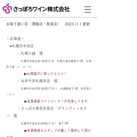
お取り扱い店（酒販店・飲食店）
2023.11.1
更新
＜北海道＞
●札幌市中央区
・札幌三越
様
札幌
市中央区南1条西3
丁目 札幌三越本館地下1階 お酒
売り場（ラ・カー
ヴ）
▶お酒選びに困ったらココ！
・丸井今井札
幌本店 様
札幌市中央区
南1条西2丁目11 大通館地下1階 和洋酒コ
ーナー
▶北海道
産ワインコーナーが充実してます。
・さっぽろ東急百貨店 グランヴァンセラ
ー 様
札幌市中央区北4条西2丁目1 地下1階
▶有資格者のスタッフが優しく案内して頂け