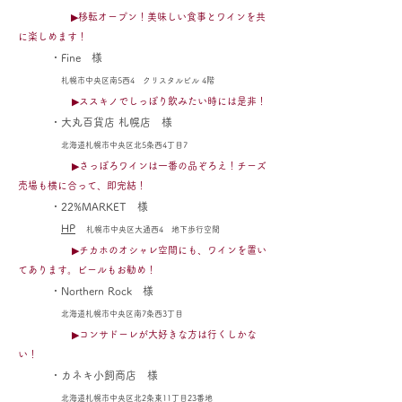
▶移転オープン！美味しい食事とワインを共
に楽しめます！
・Fine
様
札幌市中央区南5西4 クリスタルビル 4階
▶ススキノでしっぽり飲みたい時には是非！
・大丸百貨店 札幌店
様
北海道札幌市
中央区北5条西4丁目7
▶さっぽろワインは一番の品ぞろえ！チーズ
売場も横に合って、即完結！
・22%MARKET 様
HP
札幌市中央区大通西4 地下歩行空間
▶チカホのオシャレ空間にも、ワインを置い
てあります。ビールもお勧め！
・
Northern Rock 様
北海道札幌市中央区南7条西3丁目
▶コンサドーレが大好きな方は行くしかな
い！
・カネキ小飼商店
様
北海道札幌市中央区北2条東11丁目23番地