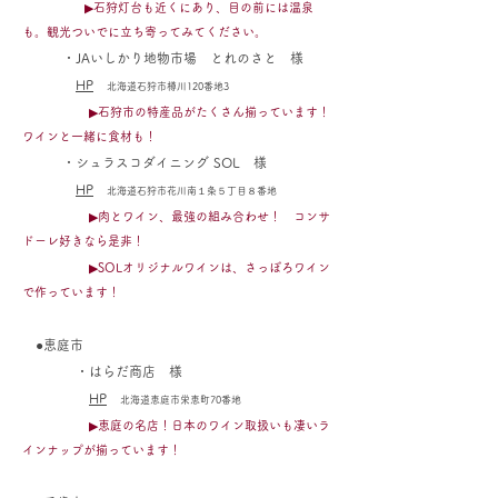
▶石狩灯台も近くにあり、目の前には温泉
も。観光ついでに立
ち寄ってみてください。
・JAいしかり地物市場 とれのさと 様
HP
北海道石狩市樽川120番地3
▶石狩市の特産品がたくさん揃っています！
ワインと一緒に食材も！
・シュラスコダイニング SOL
様
HP
北海道石狩市花川南１条５丁目８番地
▶肉とワイン、最強の組み合わせ！ コンサ
ドーレ好きなら是非！
▶SOLオリジナルワインは、さっぽろワイン
で作っています！
●恵庭市
・はらだ商店 様
HP
北海道恵庭市栄恵町70番地
▶恵庭の名店！日本のワイン取扱いも凄いラ
インナップが揃っています！