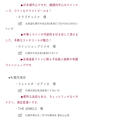
▶日本酒中心ですが、燗酒向中心のラインナ
ップ。ワインもクラフトビールも！
・クラブチャイナ
様
HP
北海道札幌市中央区南3条西5丁目SYOKUSAN3.5
ビル
3F
▶中華とワインの可能性を引き出して頂けま
した。手軽なランチコースが魅力！
・ワインショップフジヰ 様
HP
札幌市中央区南3条西3丁目1-2
▶北海道産ワインに限らず品揃え抜群の老舗
ワインショップです。
●札幌市南区
・フォレスタ・ビアンカ
様
HP
札幌市南区南38条西11丁目4-10
▶便利な送迎もある、ちょっとリッチなイタ
リアン。満足度凄いです。
・
THE JEWELS 様
HP
札幌市南区北ノ沢1956番地先 藻岩山山頂