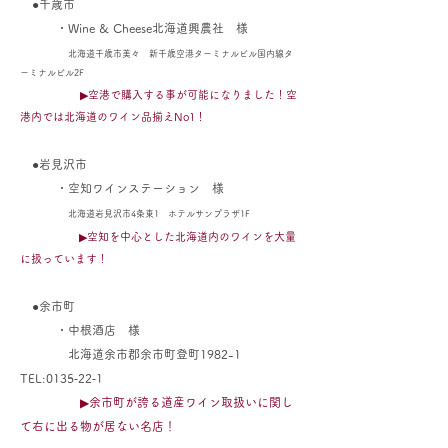
●千歳市
・Wine & Cheese北海道興農社
様
北海道千歳市美々 新千歳空港ターミナルビル国内線タ
ーミナルビル2F
▶空港で購入する事が可能になりました！空
港内では北海道のワイン品揃えNo1！
●岩見沢市
・空知ワインステーション 様
北海道岩見沢市4条東1 ホテルサンプラザ1F
▶空知を中心とした北海道内のワインを大量
に扱っています！
●余市町
・中根酒店 様
北海道余市郡余市町登町1982-1
TEL:0135‐22‐1
▶余市町が誇る道産ワイン取扱いに関し
て右に出る物が居ない名店！