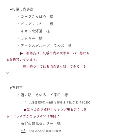
●札幌市内各所
・コープさっぽろ 様
・ビッグリッキー 様
​ ・イオン北海道 様
・ラッキー 様
​ ・アークスグループ、ラルズ 様
▶一部商品は、札幌市内の大手スーパー様にも
お取扱頂いています。​
買い物ついでにお酒売場も覗いてみて下さ
い！
●石狩市
・道の駅 あいろーど厚田 様
HP
北海道石狩市厚田区厚田98-2 TEL:
0133-78-2300
▶景色の良さ抜群！キャンプ場も近くにあ
る！ドライブがてらワインは如何？
・
石狩市観光センター 様
HP
北海道石狩市親船107番地