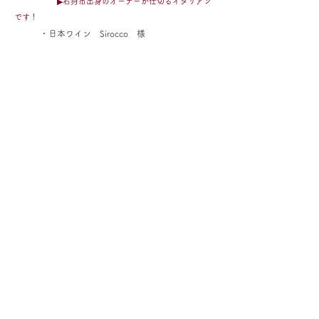
▶石狩市出身のオーナーが仕切るイタリアン
です！
・日本ワイン Sirocco 様
東京都渋谷区千駄ケ谷3丁目24-8 北参道R 1F
▶日本ワインの取扱いラインナップは凄いの
一言。
・HIRAKUYA x OSTERIA 様
HP
東京都目黒区緑ヶ丘2-17-12 リバティーヒルズ 2F
▶創作イタリアンのお店です！豊富なメニュ
ーが食欲を掻き立てます。
・カッパ・シェフの日本わいん屋さん 様
HP
※オンラインショップ
▶全国の日本ワインを集めたオンラインショ
ップ。マニア垂涎アイテムも？！
＜神奈川県＞
・鴨宮かのや酒店 様
HP
神奈川県小田原市南鴨宮2-44-8
▶関東圏でさっぽろワインを買うなら、ぜひ
ココをお勧めします！日本ワイン量多いです！