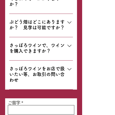
致しますので、是非ご参加下さ
か？
の方の飲酒は固くお断りしており
い。 尚、併設ショップから窓越し
ます。 新型コロナウイルス感染症
札幌駅からタクシーをご利用の場
での見学であれば通期で可能で
など、まん延防止重点措置等に係
合、20分程（金額にして3000円
ぶどう畑はどこにあります
す。 スタッフが畑や醸造について
わる政府・自治体からの要請に従
か？ 見学は可能ですか？
前後）になります。 その他、公共
のご説明をさせて頂きます。 ※オ
い中止する場合も御座いますの
交通機関をご利用等の詳細は、ア
フシーズン等、ご案内できる場合
で、ご了承下さい。
ぶどう畑は石狩市と札幌市の合計
クセスのページをご確認くださ
もございますので、お気軽にお問
4箇所にございます。 畑の見学を
さっぽろワインで、ワイン
い。
い合わせください。
を購入できますか？
ご希望の方には、個別に詳細をお
伝えしますので、お問い合わせく
併設のショップでワイナリーでお
ださい。 お問合せ先：
買い求め頂く事ができます。 夏場
さっぽろワインをお店で扱
info.sapporowine@gmail.com /
いたい等、お取引の問い合
などブドウ畑に居る事が多く不定
080-5595-9260 担当：南 ※札幌
わせ
休ですが、基本的に土日祝日は営
市内の圃場に付きましてはご案内
業しております。 詳しくは当HP
可能ですが、保安上の観点から詳
ご興味を持って頂き有難うござい
のトップ画面などを参考頂くか、
細な場所の公開を控えておりま
ます。 お取引させて頂いている業
弊社SNSや、電話（011-681-
す。何卒ご容赦願います。
ご苗字
者様のご紹介も可能ですし、直接
0213）、メール
のお取引も御相談させて頂きま
（info.sapporowine@gmail.com）