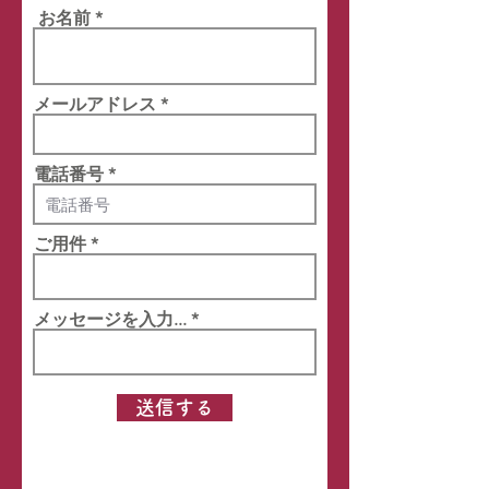
す。 飲食店などであれば、メニュ
などで御確認下さい。
お名前
ーに合わせたペアリングの御提案
もさせて頂きます。 お問合せ先：
info.sapporowine@gmail.com /
メールアドレス
080-5595-9260 担当：南 ま
で、お気軽にお問合せ下さい。
電話番号
ご用件
メッセージを入力...
送信する