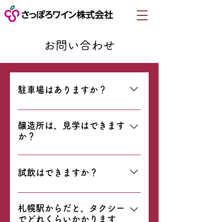
お問い合わせ
駐車場はありますか？
５台ほど車を止めることが出来ま
す。 団体、グループ（１０名以
醸造所は、見学はできます
か？
上）のお客様は、事前にお問い合
わせの上お越しください。
基本的に、衛生管理上の問題や
様々な事故を防ぐ等といった観点
試飲はできますか？
から、普段は醸造施設の見学はで
きません。 しかし不定期に「ワイ
試飲可能です。 制限は御座いませ
ナリーツアー」を開催（施設内の
んが、適量適飲でお願い致しま
札幌駅からだと、タクシー
ご案内＋無料試飲、１５分程度）
でどれくらいかかります
す。 ※未成年の方や、ドライバー