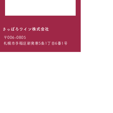
​さっぽろワイン株式会社
〒006-0805
札幌市手稲区新発寒5条1丁目6番1号
TEL :
011-681-0213
(月・火・水 / 事務
所）
TEL :
011-215-5796
(木・金・土・日・
祝日 / ショップ）
※担当者はショップにいることが多いため、
お急ぎの場合を除き、ショップへのご連絡を
お願いいたします。
FAX :
011-215-5798
Email：
info.sapporowine@gmail.com