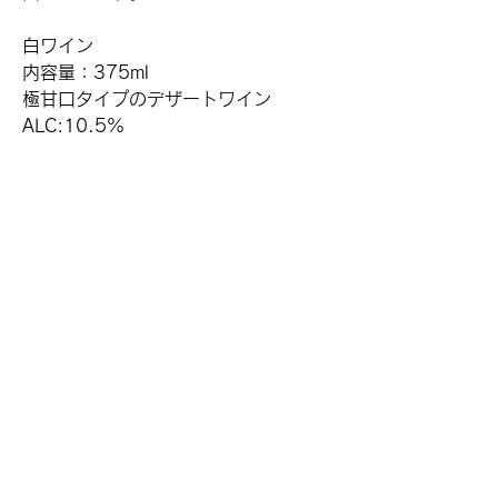
白ワイン
内容量：375ml
極甘口タイプのデザートワイン
ALC:10.5%
​さっぽろワイン株式会社
〒006-0805
札幌市手稲区新発寒5条1丁目6番1号
TEL :
011-681-0213
(月・火・水 / 事務
所）
TEL :
011-215-5796
(木・金・土・日・
祝日 / ショップ）
※担当者はショップにいることが多いため、