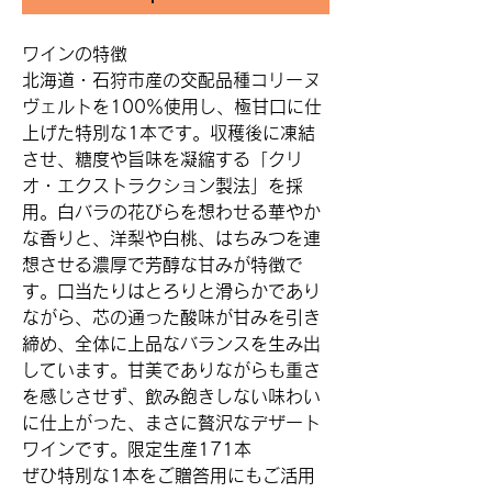
ワインの特徴
北海道・石狩市産の交配品種コリーヌ
ヴェルトを100％使用し、極甘口に仕
上げた特別な1本です。収穫後に凍結
させ、糖度や旨味を凝縮する「クリ
オ・エクストラクション製法」を採
用。白バラの花びらを想わせる華やか
な香りと、洋梨や白桃、はちみつを連
想させる濃厚で芳醇な甘みが特徴で
す。口当たりはとろりと滑らかであり
ながら、芯の通った酸味が甘みを引き
締め、全体に上品なバランスを生み出
しています。甘美でありながらも重さ
を感じさせず、飲み飽きしない味わい
に仕上がった、まさに贅沢なデザート
ワインです。限定生産171本
ぜひ特別な1本をご贈答用にもご活用